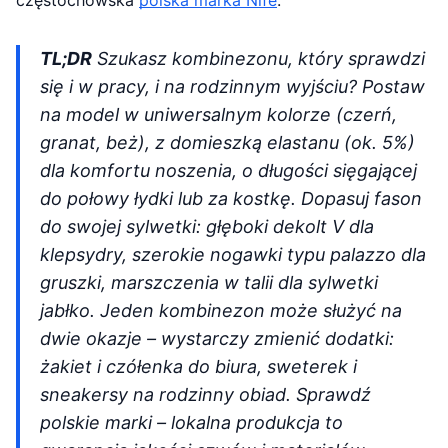
częstochowska
polska marka Nife
.
TL;DR
Szukasz kombinezonu, który sprawdzi
się i w pracy, i na rodzinnym wyjściu? Postaw
na model w uniwersalnym kolorze (czerń,
granat, beż), z domieszką elastanu (ok. 5%)
dla komfortu noszenia, o długości sięgającej
do połowy łydki lub za kostkę. Dopasuj fason
do swojej sylwetki: głęboki dekolt V dla
klepsydry, szerokie nogawki typu palazzo dla
gruszki, marszczenia w talii dla sylwetki
jabłko. Jeden kombinezon może służyć na
dwie okazje – wystarczy zmienić dodatki:
żakiet i czółenka do biura, sweterek i
sneakersy na rodzinny obiad. Sprawdź
polskie marki – lokalna produkcja to