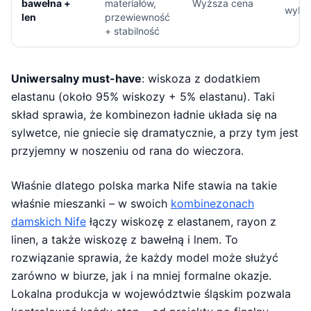
bawełna +
materiałów,
Wyższa cena
wybór
len
przewiewność
+ stabilność
Uniwersalny must-have
: wiskoza z dodatkiem
elastanu (około 95% wiskozy + 5% elastanu). Taki
skład sprawia, że kombinezon ładnie układa się na
sylwetce, nie gniecie się dramatycznie, a przy tym jest
przyjemny w noszeniu od rana do wieczora.
Właśnie dlatego polska marka Nife stawia na takie
właśnie mieszanki – w swoich
kombinezonach
damskich Nife
łączy wiskozę z elastanem, rayon z
linen, a także wiskozę z bawełną i lnem. To
rozwiązanie sprawia, że każdy model może służyć
zarówno w biurze, jak i na mniej formalne okazje.
Lokalna produkcja w województwie śląskim pozwala