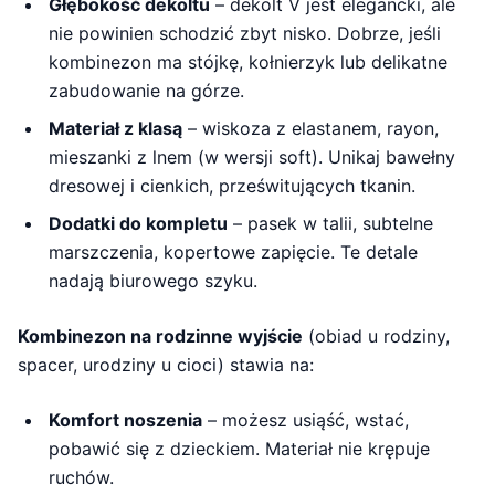
Głębokość dekoltu
– dekolt V jest elegancki, ale
nie powinien schodzić zbyt nisko. Dobrze, jeśli
kombinezon ma stójkę, kołnierzyk lub delikatne
zabudowanie na górze.
Materiał z klasą
– wiskoza z elastanem, rayon,
mieszanki z lnem (w wersji soft). Unikaj bawełny
dresowej i cienkich, prześwitujących tkanin.
Dodatki do kompletu
– pasek w talii, subtelne
marszczenia, kopertowe zapięcie. Te detale
nadają biurowego szyku.
Kombinezon na rodzinne wyjście
(obiad u rodziny,
spacer, urodziny u cioci) stawia na:
Komfort noszenia
– możesz usiąść, wstać,
pobawić się z dzieckiem. Materiał nie krępuje
ruchów.