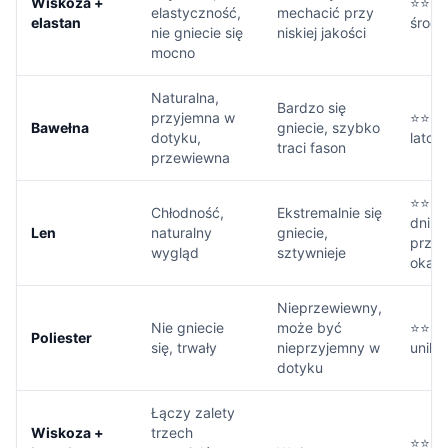
Wiskoza +
⭐⭐⭐⭐
elastyczność,
mechacić przy
elastan
środe
nie gniecie się
niskiej jakości
mocno
Naturalna,
Bardzo się
przyjemna w
⭐⭐⭐ T
Bawełna
gniecie, szybko
dotyku,
lato i
traci fason
przewiewna
⭐⭐⭐ N
Chłodność,
Ekstremalnie się
dni, z
Len
naturalny
gniecie,
przy
wygląd
sztywnieje
oka
Nieprzewiewny,
Nie gniecie
może być
⭐⭐ Le
Poliester
się, trwały
nieprzyjemny w
unika
dotyku
Łączy zalety
Wiskoza +
trzech
⭐⭐⭐⭐