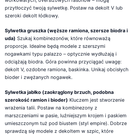
workowatych, oversizowych fasonów – mogą
przytłoczyć twoją sylwetkę. Postaw na dekolt V lub
szeroki dekolt łódkowy.
Sylwetka gruszka (węższe ramiona, szersze biodra i
uda)
Szukaj kombinezonów, które równoważą
proporcje. Idealne będą modele z szerszymi
nogawkami typu palazzo – optycznie wydłużają i
odciążają biodra. Góra powinna przyciągać uwagę:
dekolt V, ozdobne ramiona, baskinka. Unikaj obcisłych
bioder i zwężanych nogawek.
Sylwetka jabłko (zaokrąglony brzuch, podobna
szerokość ramion i bioder)
Kluczem jest stworzenie
wrażenia talii. Postaw na kombinezony z
marszczeniami w pasie, luźniejszym krojem i paskiem
umieszczonym tuż pod biustem (styl empire). Dobrze
sprawdzą się modele z dekoltem w szpic, które